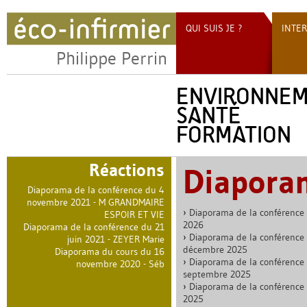
QUI SUIS JE ?
INTE
Philippe Perrin
ENVIRONNE
SANTÉ
FORMATION
Réactions
Diapora
Diaporama de la conférence du 4
novembre 2021 - M GRANDMAIRE
Diaporama de la conférence 
ESPOIR ET VIE
2026
Diaporama de la conférence du 21
Diaporama de la conférence
juin 2021 - ZEYER Marie
décembre 2025
Diaporama du cours du 16
Diaporama de la conférence
novembre 2020 - Séb
septembre 2025
Diaporama de la conférence
2025