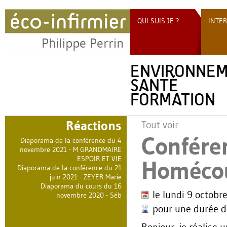
QUI SUIS JE ?
INTE
Philippe Perrin
ENVIRONNE
SANTÉ
FORMATION
Réactions
Tout voir
Conféren
Diaporama de la conférence du 4
novembre 2021 - M GRANDMAIRE
ESPOIR ET VIE
Homéco
Diaporama de la conférence du 21
juin 2021 - ZEYER Marie
Diaporama du cours du 16
le lundi 9 octobr
novembre 2020 - Séb
pour une durée d