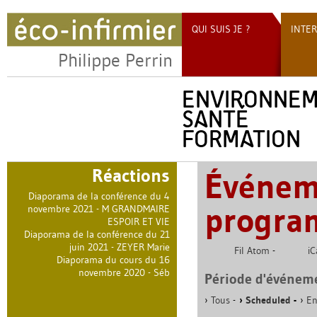
QUI SUIS JE ?
INTE
Philippe Perrin
ENVIRONNE
SANTÉ
FORMATION
Réactions
Événem
Diaporama de la conférence du 4
progr
novembre 2021 - M GRANDMAIRE
ESPOIR ET VIE
Diaporama de la conférence du 21
juin 2021 - ZEYER Marie
Fil Atom
-
iC
Diaporama du cours du 16
novembre 2020 - Séb
Période d'événeme
Tous
-
Scheduled
-
En