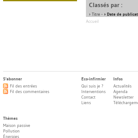
Classés par :
Titre
-
Date de publica
Accueil
S'abonner
Eco-infirmier
Infos
Fil des entrées
Qui suis je ?
Actualités
Fil des commentaires
Interventions
Agenda
Contact
Newsletter
Liens
Téléchargem
Thèmes
Maison passive
Pollution
Énergies